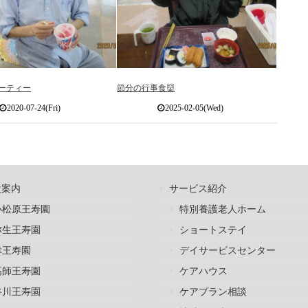
パーティー
節分の行事食👹
2020-07-24(Fri)
2025-02-05(Wed)
設案内
サービス紹介
小松原王寿園
特別養護老人ホーム
弥生王寿園
ショートステイ
幸王寿園
デイサービスセンター
高師王寿園
ケアハウス
谷川王寿園
ケアプラン相談