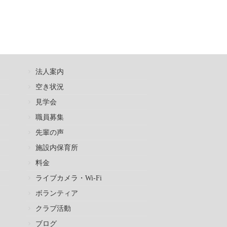
法人案内
空き状況
見学会
職員募集
先輩の声
施設内保育所
料金
ライブカメラ・Wi-Fi
ボランティア
クラブ活動
ブログ