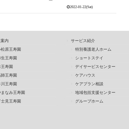
2022-01-22(Sat)
設案内
サービス紹介
小松原王寿園
特別養護老人ホーム
弥生王寿園
ショートステイ
幸王寿園
デイサービスセンター
高師王寿園
ケアハウス
谷川王寿園
ケアプラン相談
やまなみ王寿園
地域包括支援センター
富士見王寿園
グループホーム