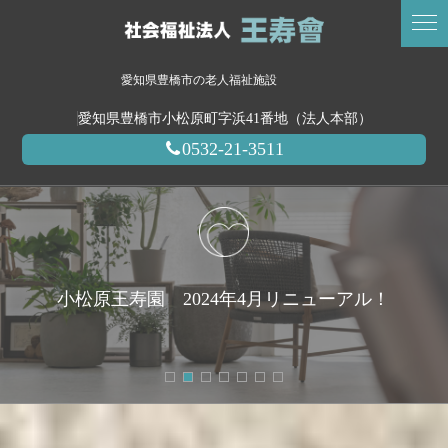
愛知県豊橋市の老人福祉施設
愛知県豊橋市小松原町字浜41番地（法人本部）
0532-21-3511
小松原王寿園 2024年4月リニューアル！
富士見王寿園 2024年3月オープン！
グループホーム高師王寿園
HEART TO HEART
HEART TO HEART
HEART TO HEART
オージュカー
海の見える老人福祉施設です。海の好きな人は是
海の見える老人福祉施設です。海の好きな人は是
海の見える老人福祉施設です。海の好きな人は是
オージュカー2025年6月完成！
2021年2月オープンしました
非お立ち寄りください。
非お立ち寄りください。
非お立ち寄りください。