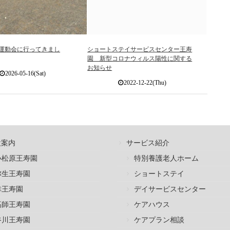
運動会に行ってきまし
ショートステイサービスセンター王寿
園 新型コロナウィルス陽性に関する
お知らせ
2026-05-16(Sat)
2022-12-22(Thu)
設案内
サービス紹介
小松原王寿園
特別養護老人ホーム
弥生王寿園
ショートステイ
幸王寿園
デイサービスセンター
高師王寿園
ケアハウス
谷川王寿園
ケアプラン相談