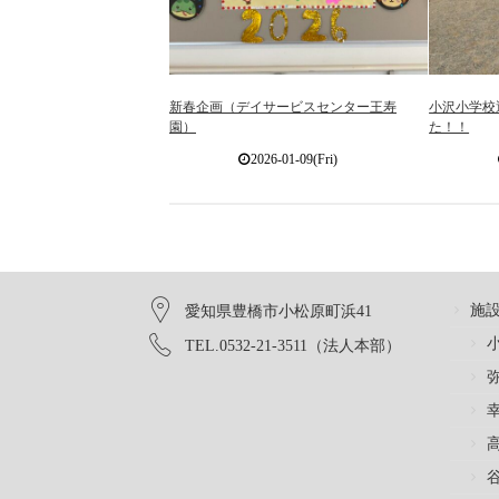
新春企画（デイサービスセンター王寿
小沢小学校
園）
た！！
2026-01-09(Fri)
施
愛知県豊橋市小松原町浜41
TEL.0532-21-3511（法人本部）