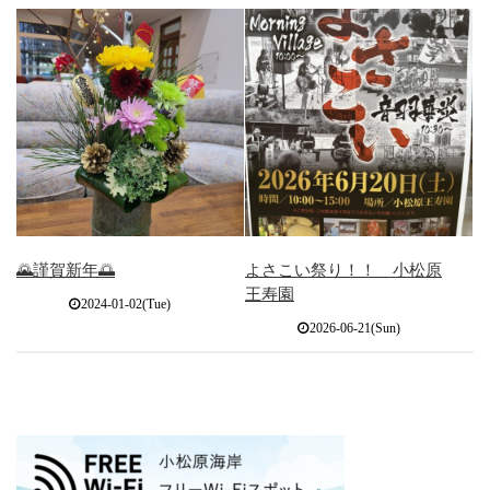
🌄謹賀新年🌅
よさこい祭り！！ 小松原
王寿園
2024-01-02(Tue)
2026-06-21(Sun)