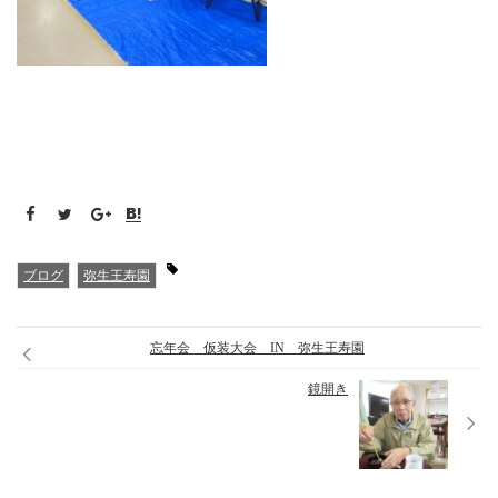
ブログ
弥生王寿園
忘年会 仮装大会 IN 弥生王寿園
鏡開き