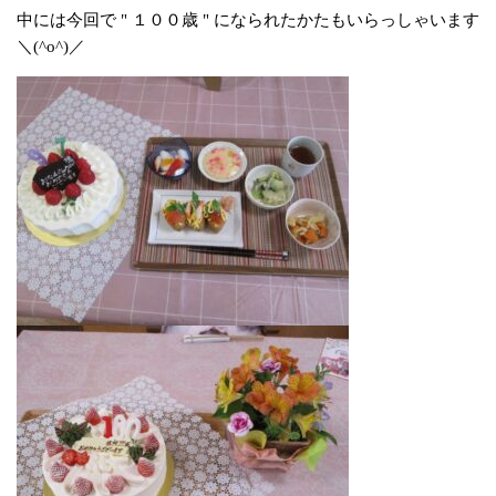
中には今回で " １００歳 " になられたかたもいらっしゃいます
＼(^o^)／