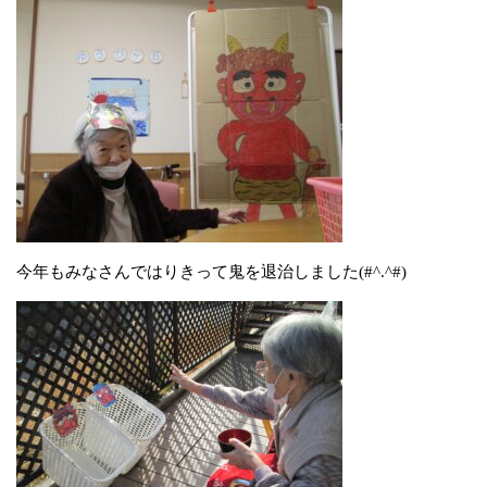
今年もみなさんではりきって鬼を退治しました(#^.^#)