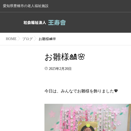
愛知県豊橋市の老人福祉施設
HOME
ブログ
お雛様🎎🌸
お雛様🎎🌸
2025年2月20日
今日は、みんなでお雛様を飾りました💖