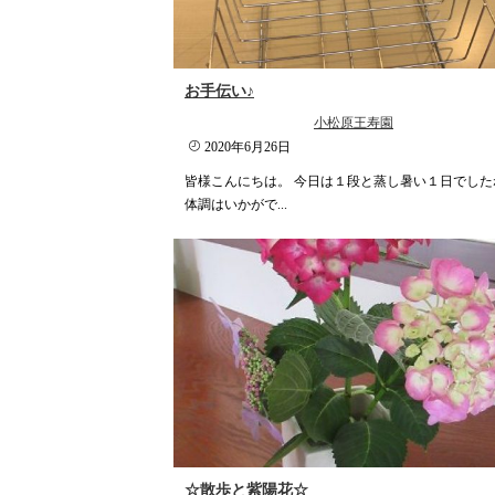
お手伝い♪
小松原王寿園
2020年6月26日
皆様こんにちは。 今日は１段と蒸し暑い１日でした
体調はいかがで...
☆散歩と紫陽花☆