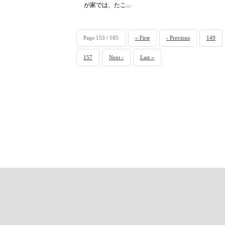
が家では、たこ...
Page 153 / 185
« First
‹ Previous
149
157
Next ›
Last »