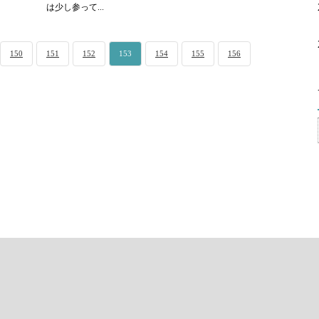
は少し参って...
150
151
152
153
154
155
156