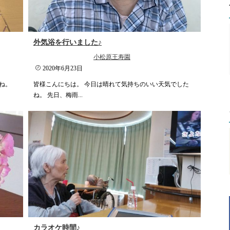
外気浴を行いました♪
小松原王寿園
2020年6月23日
ね。
皆様こんにちは。 今日は晴れて気持ちのいい天気でした
ね。 先日、梅雨...
カラオケ時間♪