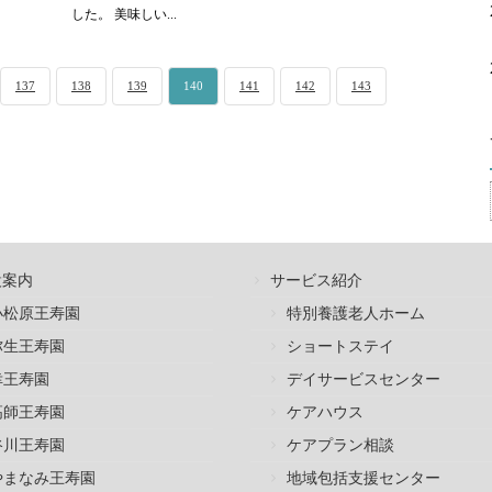
した。 美味しい...
137
138
139
140
141
142
143
設案内
サービス紹介
小松原王寿園
特別養護老人ホーム
弥生王寿園
ショートステイ
幸王寿園
デイサービスセンター
高師王寿園
ケアハウス
谷川王寿園
ケアプラン相談
やまなみ王寿園
地域包括支援センター