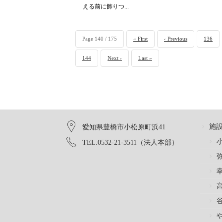
える前に飾りつ...
Page 140 / 175
« First
‹ Previous
136
144
Next ›
Last »
施
愛知県豊橋市小松原町浜41
TEL.0532-21-3511（法人本部）