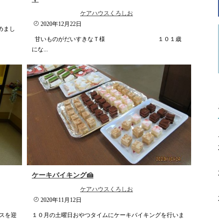
ケアハウスくろしお
2020年12月22日
めまし
甘いものがだいすきなＴ様 １０１歳
にな...
ケーキバイキング🍰
ケアハウスくろしお
2020年11月12日
スを迎
１０月の土曜日おやつタイムにケーキバイキングを行いま