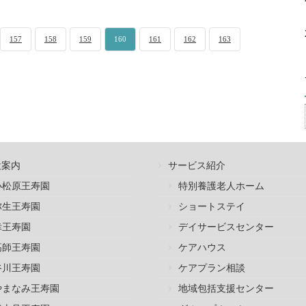
157
158
159
160
161
162
163
設案内
サービス紹介
小松原王寿園
特別養護老人ホーム
弥生王寿園
ショートステイ
幸王寿園
デイサービスセンター
高師王寿園
ケアハウス
谷川王寿園
ケアプラン相談
やまなみ王寿園
地域包括支援センター