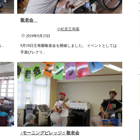
敬老会
小松原王寿園
2019年9月23日
.
9月19日王寿園敬老会を開催しました。 イベントとしては
手遊びレクリ...
♪モーニングビレッジ♬敬老会