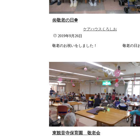
㊗敬老の日❁
ケアハウスくろしお
2019年9月26日
敬老のお祝いをしました！ 敬老の日お..
東観音寺保育園 敬老会