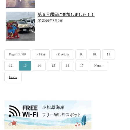
第５月曜日に参加しました！！
2026年7月5日
Page 13 / 89
« First
‹ Previous
9
10
11
12
13
14
15
16
17
Next ›
Last »