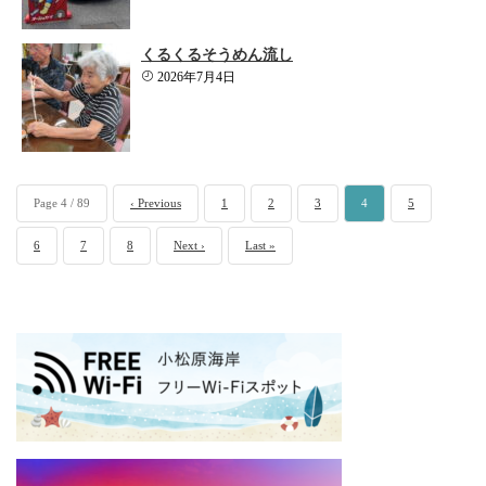
くるくるそうめん流し
2026年7月4日
Page 4 / 89
‹ Previous
1
2
3
4
5
6
7
8
Next ›
Last »