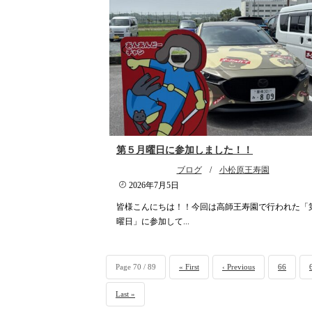
第５月曜日に参加しました！！
ブログ
/
小松原王寿園
2026年7月5日
皆様こんにちは！！今回は高師王寿園で行われた「
曜日」に参加して...
Page 70 / 89
« First
‹ Previous
66
Last »