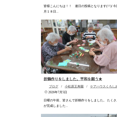
皆様こんにちは！！ 連日の投稿となります(^^)/ 
月１８日...
折鶴作りをしました。平和を願う★
ブログ
/
小松原王寿園
/
ケアハウスくろし
2026年7月5日
日曜の午前、皆さんで折鶴作りをしました。 たくさ
が完成しました...