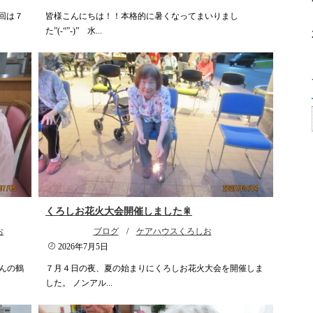
今回は７
皆様こんにちは！！本格的に暑くなってまいりまし
た”(-“”-)” 水...
くろしお花火大会開催しました🎇
お
ブログ
/
ケアハウスくろしお
2026年7月5日
んの鶴
７月４日の夜、夏の始まりにくろしお花火大会を開催しま
した。 ノンアル...