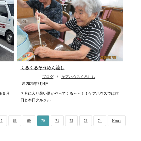
くるくるそうめん流し
ブログ
/
ケアハウスくろしお
2026年7月4日
第５月
７月に入り暑い夏がやってくる～～！！ケアハウスでは昨
日と本日クルクル...
67
68
69
70
71
72
73
74
Next ›