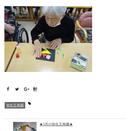
弥生王寿園
★3月の弥生王寿園★