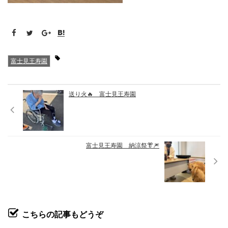
富士見王寿園
送り火🔥 富士見王寿園
富士見王寿園 納涼祭👘🎆
こちらの記事もどうぞ