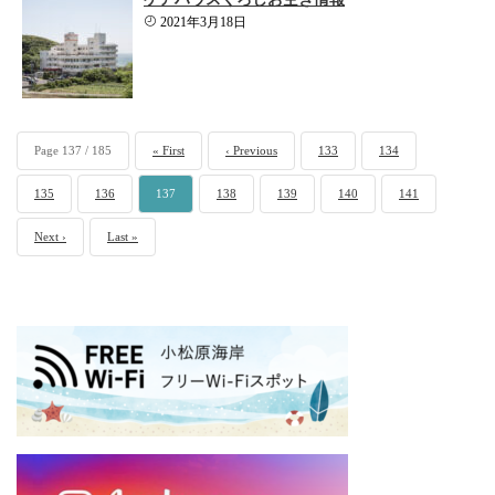
2021年3月18日
Page 137 / 185
« First
‹ Previous
133
134
135
136
137
138
139
140
141
Next ›
Last »