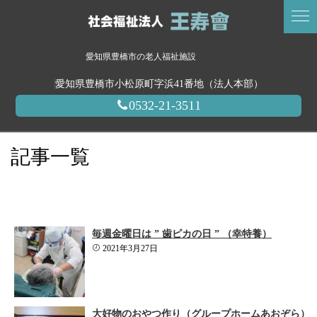
愛知県豊橋市の老人福祉施設
愛知県豊橋市小松原町字浜41番地（法人本部）
0532-21-3511
記事一覧
毎週金曜日は ” 歯ピカの日 ” （幸特養）
2021年3月27日
大好物のおやつ作り（グループホームあおぞら）