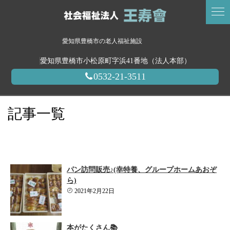
愛知県豊橋市の老人福祉施設
愛知県豊橋市小松原町字浜41番地（法人本部）
0532-21-3511
記事一覧
パン訪問販売♪(幸特養、グループホームあおぞ
ら)
2021年2月22日
本がたくさん📚