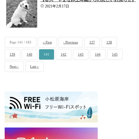
2021年2月17日
Page 141 / 185
« First
‹ Previous
137
138
139
140
141
142
143
144
145
Next ›
Last »